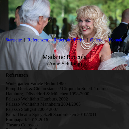
Startseite
Referenzen
Repertoire/Preise
Galerie
Kontakt
Madame Ruccola
(Anne Schilling)
Referenzen
Wintergarten Variete Berlin 1996
Pomp-Duck & Circumstance / Cirque du`Soleil- Tournee:
Hamburg, Düsseldorf & München 1998-2000
Palazzo Wohlfahrt Hamburg 2002
Palazzo Wohlfahrt Mannheim 2004/2005
Palazzo Stuttgart 2006/ 2007
Kunz Theatro Spiegelzelt Saarbrücken 2010/2011
Europapark 2013-2016
Theatro Colosseo