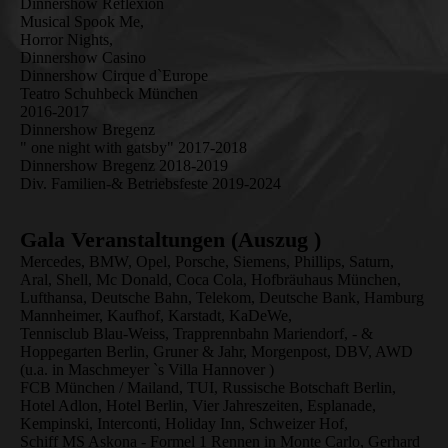
Dinnershow Reflexion
Musical Spook Me,
Horror Nights,
Dinnershow Casino
Dinnershow Cirque d`Europe
Teatro Schuhbeck München
2016-2017
Dinnershow Bregenz
" one night with gatsby" 2017-2018
Dinnershow Bregenz 2018-2019
Div. Familien-& Betriebsfeste 2019-2024
Gala Veranstaltungen (Auszug )
Mercedes, BMW, Opel, Porsche, Siemens, Phillips, Saturn,
Aral, Shell, Mc Donald, Coca Cola, Hofbräuhaus München,
Lufthansa, Deutsche Bahn, Telekom, Deutsche Bank, Hamburg
Mannheimer, Kaufhof, Karstadt, KaDeWe,
Tennisclub Blau-Weiss, Trapprennbahn Mariendorf, - &
Hoppegarten Berlin, Gruner & Jahr, Morgenpost, DBV, AWD
(u.a. in Maschmeyer `s Villa Hannover )
FCB München / Mailand, TUI, Russische Botschaft Berlin,
Hotel Adlon, Hotel Berlin, Vier Jahreszeiten, Esplanade,
Kempinski, Interconti, Holiday Inn, Schweizer Hof,
Schiff MS Askona - Formel 1 Rennen in Monte Carlo, Gerhard